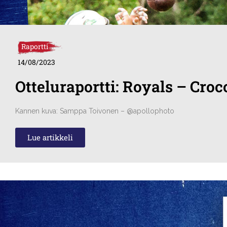
Raportti
14/08/2023
Otteluraportti: Royals – Croc
Kannen kuva: Samppa Toivonen – @apollophoto
Lue artikkeli