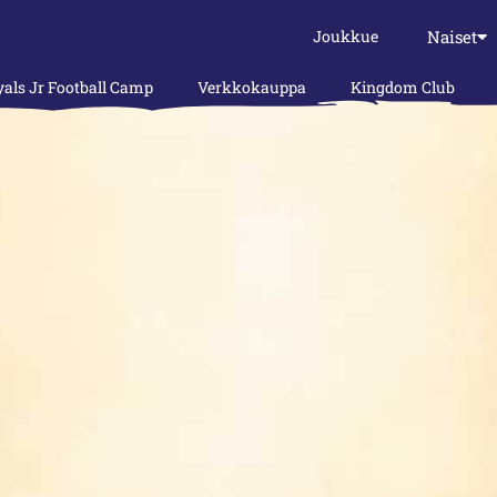
Naiset
Joukkue
als Jr Football Camp
Verkkokauppa
Kingdom Club