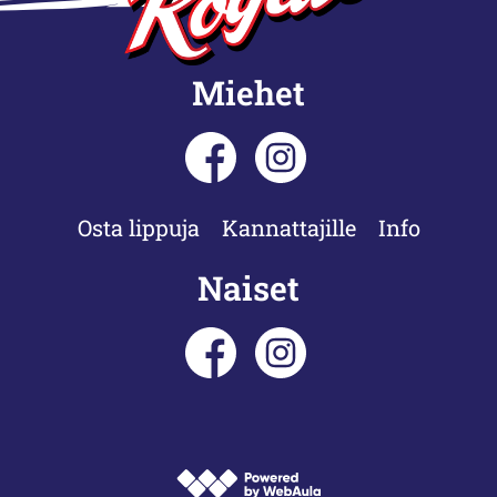
Miehet
Osta lippuja
Kannattajille
Info
Naiset