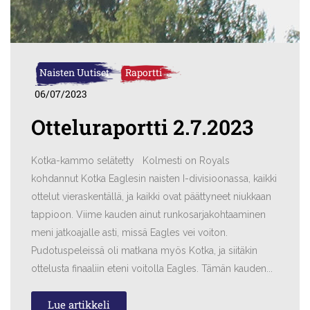
Naisten Uutiset
Raportti
06/07/2023
Otteluraportti 2.7.2023
Kotka-kammo selätetty Kolmesti on Royals
kohdannut Kotka Eaglesin naisten I-divisioonassa, kaikki
ottelut vieraskentällä, ja kaikki ovat päättyneet niukkaan
tappioon. Viime kauden ainut runkosarjakohtaaminen
meni jatkoajalle asti, missä Eagles vei voiton.
Pudotuspeleissä oli matkana myös Kotka, ja siitäkin
ottelusta finaaliin eteni voitolla Eagles. Tämän kauden...
Lue artikkeli