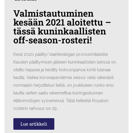
Valmistautuminen
kesään 2021 aloitettu –
tässä kuninkaallisten
off-season-rosteri!
Kesä 2020 päättyi Vaahteraliigan pronssimitaleille.
Kauden päättymisen jälkeen kuninkaallisten leirissä on
otettu happea ja kerätty kokoonpanoa kohti tulevaa
kautta. Vaikka koronapandemia seisoo vielä väkevästi
normaalin harjoittelun tiellä, on joukkueen runko ensi
kautta varten saatu rakennettua kuningaskunnan
etätoimistojen syövereissä. Tällä hetkellä Royalsin
rosterin vahvuus on 29...
Lue artikkeli