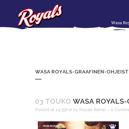
Wasa Roy
WASA ROYALS-GRAAFINEN-OHJEIST
03 TOUKO
WASA ROYALS-
Posted at 14:35h
in
by
Royals Admin
0 Comme