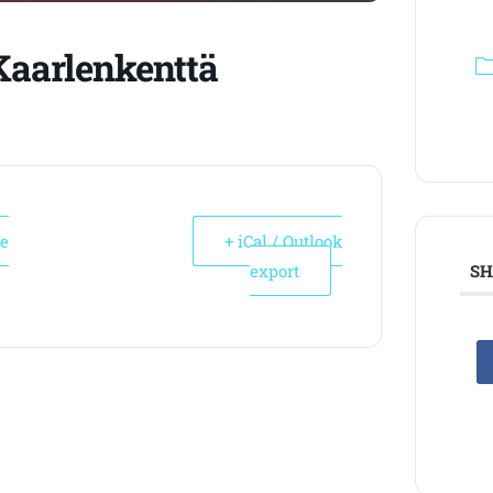
Kaarlenkenttä
le
+ iCal / Outlook
export
SH