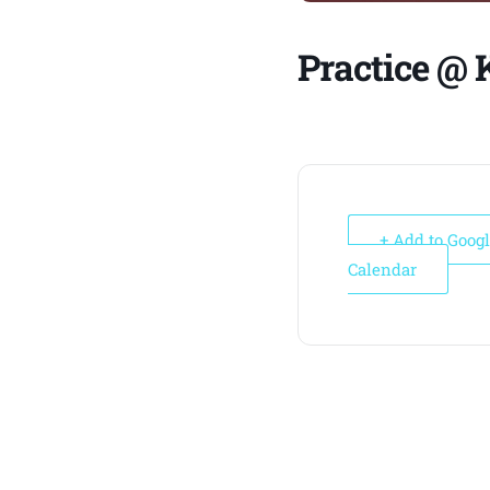
Practice @ 
+ Add to Goog
Calendar