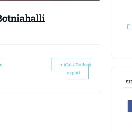
Botniahalli
le
+ iCal / Outlook
export
SH