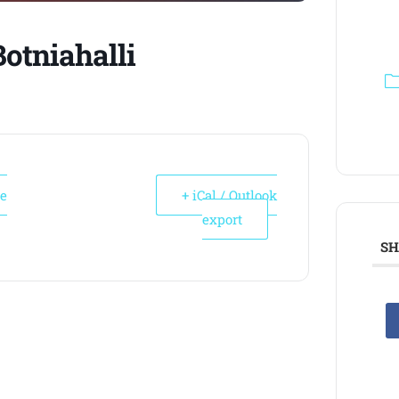
Botniahalli
le
+ iCal / Outlook
export
SH