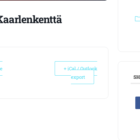
Kaarlenkenttä
le
+ iCal / Outlook
export
SH