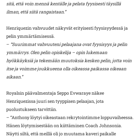
sitä, että voin mennä kentälle ja pelata fyysisesti täysillä
ilman, että siitä rangaistaan.”
Henriquezin vahvuudet näkyvät erityisesti fyysisyydessä ja
pelin ymmärtämisessä.
–
“Suurimmat vahvuuteni pelaajana ovat fyysisyys ja pelin
ymmärrys. Olen pelin opiskelija – opin lukemaan
hyökkäyksiä ja tekemään muutoksia kesken pelin, jotta voin
itse ja voimme joukkueena olla oikeassa paikassa oikeaan
aikaan.”
Royalsin päävalmentaja Seppo Evwaraye näkee
Henriquezissa juuri sen tyyppisen pelaajan, jota
puolustukseen tarvittiin.
– “Anthony löytyi oikeastaan rekrytointimme loppuvaiheessa.
Hänen löytymisestään on kiittäminen Coach Johnsonia.
Näytti siltä, että meillä oli jo muutama kaveri paikalle