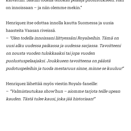
on innoissaan – ja niin olemme mekin.”
Henriquez itse odottaa innolla kautta Suomessa ja uusia
haasteita Vaasan riveissä.
–
“Olen todella innoissani liittyessäni Royalseihin. Tämä on
uusi alku uudessa paikassa ja uudessa sarjassa. Tavoitteeni
on nousta vuoden tulokkaaksi tai jopa vuoden
puolustuspelaajaksi. Joukkueen tavoitteena on päästä
pudotuspeleihin ja tuoda mestaruus sinne, minne se kuuluu!”
Henriquez lähettää myös viestin Royals-faneille:
–
“Valmistautukaa show’hun – aiomme tarjota teille upean
kauden. Tästä tulee kausi, joka jää historiaan!”