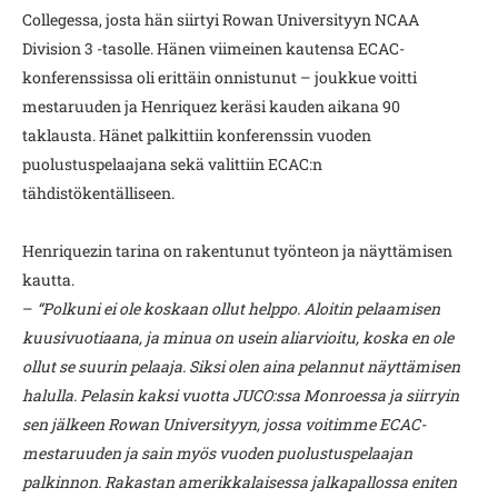
Collegessa, josta hän siirtyi Rowan Universityyn NCAA
Division 3 -tasolle. Hänen viimeinen kautensa ECAC-
konferenssissa oli erittäin onnistunut – joukkue voitti
mestaruuden ja Henriquez keräsi kauden aikana 90
taklausta. Hänet palkittiin konferenssin vuoden
puolustuspelaajana sekä valittiin ECAC:n
tähdistökentälliseen.
Henriquezin tarina on rakentunut työnteon ja näyttämisen
kautta.
–
“Polkuni ei ole koskaan ollut helppo. Aloitin pelaamisen
kuusivuotiaana, ja minua on usein aliarvioitu, koska en ole
ollut se suurin pelaaja. Siksi olen aina pelannut näyttämisen
halulla.
Pelasin kaksi vuotta JUCO:ssa Monroessa ja siirryin
sen jälkeen Rowan Universityyn, jossa voitimme ECAC-
mestaruuden ja sain myös vuoden puolustuspelaajan
palkinnon. Rakastan amerikkalaisessa jalkapallossa eniten