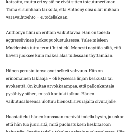
katsottu, mutta eri syistä ne eivät sitten toteutuneetkaan.
Tämä ei suinkaan tarkoita, että Anthony olisi ollut mikään
varavaihtoehto – ei todellakaan.
Anthonyn filmi on erittäin vaikuttavaa. Hän on todella
aggressiivinen juoksupuolustuksessa. Tulee mieleen
Maddenista tuttu termi ‘hit stick’. Monesti näyttää siltä, että
kaveri juoksee kuin mäkeä alas tullessaan täyttämään.
Hänen perustaitonsa ovat selkeä vahvuus. Hän on
erinomainen taklaaja – oli kyseessä linjan keskusta tai
avokenttä. On kultaa arvokkaampaa, että pallonkantaja
pysähtyy siihen, missä kontakti alkaa. Hänen
vaikutusalueensa ulottuu hienosti sivurajalta sivurajalle.
Haastattelut hänen kanssaan menivät todella hyvin, ja uskon
että hän tuo juuri sitä, mitä puolustuksen keskitasoon
kaivattiin. Saatiin todella tehokas pelaaja puolustukseen. Hän