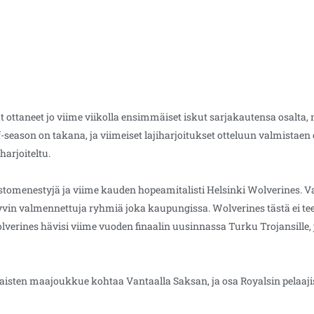
 ottaneet jo viime viikolla ensimmäiset iskut sarjakautensa osalta,
season on takana, ja viimeiset lajiharjoitukset otteluun valmistaen o
harjoiteltu.
stomenestyjä ja viime kauden hopeamitalisti Helsinki Wolverines. Va
hyvin valmennettuja ryhmiä joka kaupungissa. Wolverines tästä ei te
verines hävisi viime vuoden finaalin uusinnassa Turku Trojansille, 
naisten maajoukkue kohtaa Vantaalla Saksan, ja osa Royalsin pelaaj