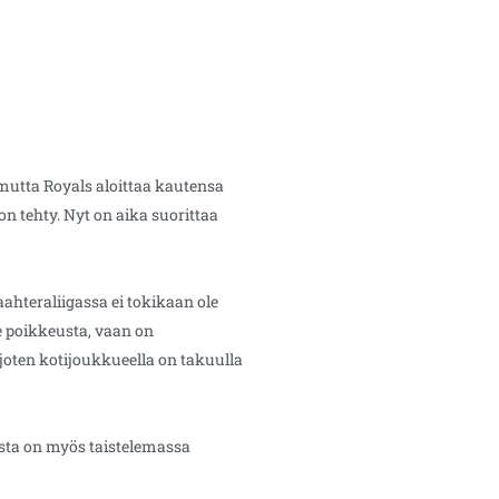
 mutta Royals aloittaa kautensa
n tehty. Nyt on aika suorittaa
ahteraliigassa ei tokikaan ole
e poikkeusta, vaan on
joten kotijoukkueella on takuulla
ista on myös taistelemassa