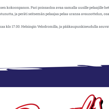
isen kokoonpanon. Pari poissaoloa avaa samalla uusille pelaajille h
stunutta, ja peräti seitsemän pelaajaa pelaa uransa avausottelun, o
kaa klo 17.00. Helsingin Velodromilla, ja pääkaupunkiseudulla asuva