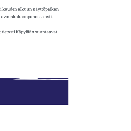
eti kauden alkuun näyttöpaikan
sa avauskokoonpanossa asti.
t tietysti Käpylään suuntaavat