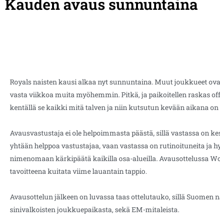
Kauden avaus sunnuntaina
Royals naisten kausi alkaa nyt sunnuntaina. Muut joukkueet ovat
vasta viikkoa muita myöhemmin. Pitkä, ja paikoitellen raskas off-
kentällä se kaikki mitä talven ja niin kutsutun kevään aikana on 
Avausvastustaja ei ole helpoimmasta päästä, sillä vastassa on ke
yhtään helppoa vastustajaa, vaan vastassa on rutinoituneita ja 
nimenomaan kärkipäätä kaikilla osa-alueilla. Avausottelussa Wol
tavoitteena kuitata viime lauantain tappio.
Avausottelun jälkeen on luvassa taas ottelutauko, sillä Suomen 
sinivalkoisten joukkuepaikasta, sekä EM-mitaleista.