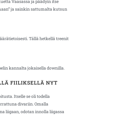
kuetta Vaasassa ja päädyin itse
maan” ja sainkin sattumalta kutsun
rätietoisesti. Tällä hetkellä treenit
elin kannalta jokaisella downilla.
LÄ FIILIKSELLÄ NYT
ta. Itselle se oli todella
rrattuna divariin. Omalla
a liigaan, odotan innolla liigassa