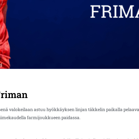
Friman
senä valokeilaan astuu hyökkäyksen linjan täkkelin paikalla pelaav
viimekaudella farmijoukkueen paidassa.