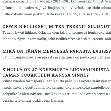
Ensikosketus lajiin oli vuosina 2014–2015 kun seurasin tiiviisti Wa
pelaamaan kauden rugbyä. Rugbyura jäi lyhyeksi, kun aloin odotta
tulla kokeilemaan jenkkifutista keväällä 2022, siitä se sitten lähti.
OFFARIN FIILIKSET, MITEN TREENIT SUJUNU
Todella hyvät fiilikset. Offarilla olen tähän mennessä henkilökohtai
tehdään täydellä temmolla, sekä fysiikkatreenit että lajitreenit. K
MIKÄ ON TÄHÄN MENNESSÄ PARASTA LAJISS
Lajin monipuolisuus on parasta ja että tämä on joukkuelaji, missä 
SINULLA ON JO KOKEMUSTA LIIGAVAUHDISTA
TÄMÄN JOUKKUEEN KANSSA SINNE?
Viime vuoden farmijoukkueen kautta pääsin Tampere Saintsien riveihi
merkittävä ja opettavainen kokemus, joka antoi koko kaudelle potku
pelipaikalla olen toki tottunut koviin vastustajiin jo oman seuran s
pelaamista oman joukkueeni kanssa.