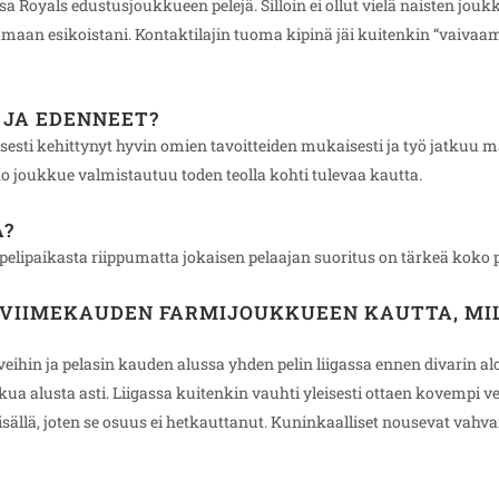
sa Royals edustusjoukkueen pelejä. Silloin ei ollut vielä naisten jouk
maan esikoistani. Kontaktilajin tuoma kipinä jäi kuitenkin “vaivaa
T JA EDENNEET?
sesti kehittynyt hyvin omien tavoitteiden mukaisesti ja työ jatkuu mää
oko joukkue valmistautuu toden teolla kohti tulevaa kautta.
A?
pelipaikasta riippumatta jokaisen pelaajan suoritus on tärkeä koko p
 VIIMEKAUDEN FARMIJOUKKUEEN KAUTTA, MIL
n ja pelasin kauden alussa yhden pelin liigassa ennen divarin aloitus
a alusta asti. Liigassa kuitenkin vauhti yleisesti ottaen kovempi ve
isällä, joten se osuus ei hetkauttanut. Kuninkaalliset nousevat vahvan