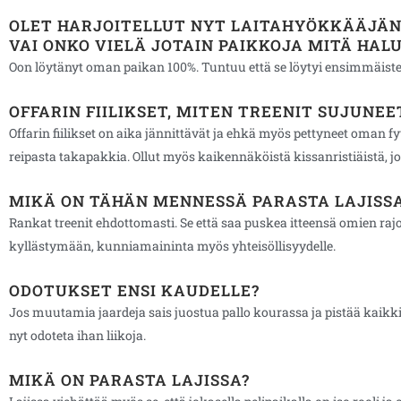
OLET HARJOITELLUT NYT LAITAHYÖKKÄÄJÄN 
VAI ONKO VIELÄ JOTAIN PAIKKOJA MITÄ HAL
⁠Oon löytänyt oman paikan 100%. Tuntuu että se löytyi ensimmäisten t
OFFARIN FIILIKSET, MITEN TREENIT SUJUNEE
Offarin fiilikset on aika jännittävät ja ehkä myös pettyneet oman 
reipasta takapakkia. Ollut myös kaikennäköistä kissanristiäistä, j
MIKÄ ON TÄHÄN MENNESSÄ PARASTA LAJISS
Rankat treenit ehdottomasti. Se että saa puskea itteensä omien rajoj
kyllästymään, kunniamaininta myös yhteisöllisyydelle.
ODOTUKSET ENSI KAUDELLE?
Jos muutamia jaardeja sais juostua pallo kourassa ja pistää kaikki 
nyt odoteta ihan liikoja.
MIKÄ ON PARASTA LAJISSA?