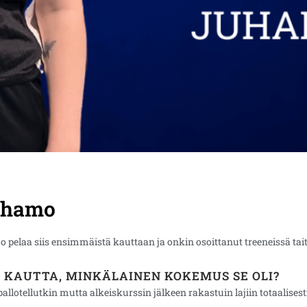
Juhamo
pelaa siis ensimmäistä kauttaan ja onkin osoittanut treeneissä tai
N KAUTTA, MINKÄLAINEN KOKEMUS SE OLI?
llotellutkin mutta alkeiskurssin jälkeen rakastuin lajiin totaalisesti