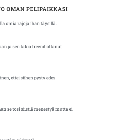
O OMAN PELIPAIKKASI
la omia rajoja ihan täysillä.
n ja sen takia treenit ottanut
nen, ettei siihen pysty edes
an se tosi siistiä menestyä mutta ei