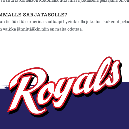
ja osa suurta koneiston kokonaisuutta missä jokaisella pelaajalla on o
IMMALLE SARJATASOLLE?
 tietää että cornerina saattaapi hyvinki olla joku tosi kokenut pel
an vaikka jännittääkin niin en malta odottaa.