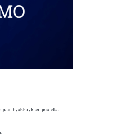
tojaan hyökkäyksen puolella.
.