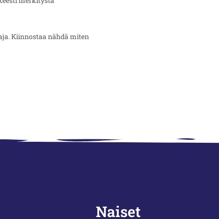
ikeesti merkitystä
aaja. Kiinnostaa nähdä miten
Naiset