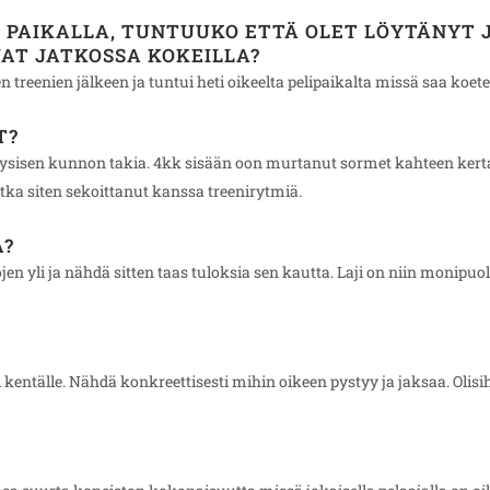
PAIKALLA, TUNTUUKO ETTÄ OLET LÖYTÄNYT J
UAT JATKOSSA KOKEILLA?
reenien jälkeen ja tuntui heti oikeelta pelipaikalta missä saa koetel
T?
fyysisen kunnon takia. 4kk sisään oon murtanut sormet kahteen kertaa
otka siten sekoittanut kanssa treenirytmiä.
A?
en yli ja nähdä sitten taas tuloksia sen kautta. Laji on niin monipuoli
kentälle. Nähdä konkreettisesti mihin oikeen pystyy ja jaksaa. Olisih