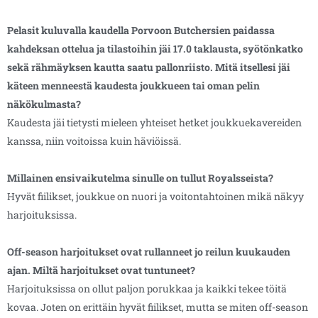
Pelasit kuluvalla kaudella Porvoon Butchersien paidassa
kahdeksan ottelua ja tilastoihin jäi 17.0 taklausta, syötönkatko
sekä rähmäyksen kautta saatu pallonriisto. Mitä itsellesi jäi
käteen menneestä kaudesta joukkueen tai oman pelin
näkökulmasta?
Kaudesta jäi tietysti mieleen yhteiset hetket joukkuekavereiden
kanssa, niin voitoissa kuin häviöissä.
Millainen ensivaikutelma sinulle on tullut Royalsseista?
Hyvät fiilikset, joukkue on nuori ja voitontahtoinen mikä näkyy
harjoituksissa.
Off-season harjoitukset ovat rullanneet jo reilun kuukauden
ajan. Miltä harjoitukset ovat tuntuneet?
Harjoituksissa on ollut paljon porukkaa ja kaikki tekee töitä
kovaa. Joten on erittäin hyvät fiilikset, mutta se miten off-season