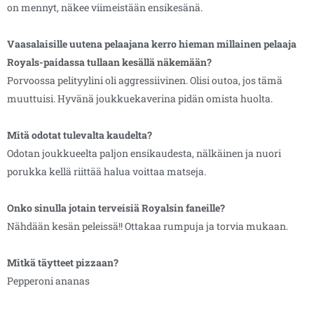
on mennyt, näkee viimeistään ensikesänä.
Vaasalaisille uutena pelaajana kerro hieman millainen pelaaja
Royals-paidassa tullaan kesällä näkemään?
Porvoossa pelityylini oli aggressiivinen. Olisi outoa, jos tämä
muuttuisi. Hyvänä joukkuekaverina pidän omista huolta.
Mitä odotat tulevalta kaudelta?
Odotan joukkueelta paljon ensikaudesta, nälkäinen ja nuori
porukka kellä riittää halua voittaa matseja.
Onko sinulla jotain terveisiä Royalsin faneille?
Nähdään kesän peleissä!! Ottakaa rumpuja ja torvia mukaan.
Mitkä täytteet pizzaan?
Pepperoni ananas