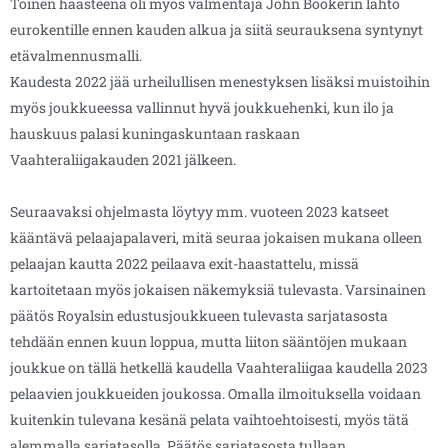
Toinen haasteena oli myös valmentaja John Bookerin lähtö
eurokentille ennen kauden alkua ja siitä seurauksena syntynyt
etävalmennusmalli.
Kaudesta 2022 jää urheilullisen menestyksen lisäksi muistoihin
myös joukkueessa vallinnut hyvä joukkuehenki, kun ilo ja
hauskuus palasi kuningaskuntaan raskaan
Vaahteraliigakauden 2021 jälkeen.
Seuraavaksi ohjelmasta löytyy mm. vuoteen 2023 katseet
kääntävä pelaajapalaveri, mitä seuraa jokaisen mukana olleen
pelaajan kautta 2022 peilaava exit-haastattelu, missä
kartoitetaan myös jokaisen näkemyksiä tulevasta. Varsinainen
päätös Royalsin edustusjoukkueen tulevasta sarjatasosta
tehdään ennen kuun loppua, mutta liiton sääntöjen mukaan
joukkue on tällä hetkellä kaudella Vaahteraliigaa kaudella 2023
pelaavien joukkueiden joukossa. Omalla ilmoituksella voidaan
kuitenkin tulevana kesänä pelata vaihtoehtoisesti, myös tätä
alemmalla sarjatasolla. Päätös sarjatasosta tullaan