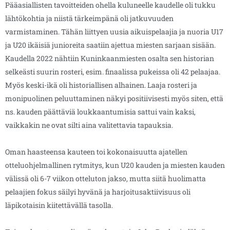
Pääasiallisten tavoitteiden ohella kuluneelle kaudelle oli tukku
lähtökohtia ja niistä tärkeimpänä oli jatkuvuuden
varmistaminen. Tähän liittyen uusia aikuispelaajia ja nuoria U17
ja U20 ikäisiä junioreita saatiin ajettua miesten sarjaan sisään.
Kaudella 2022 nähtiin Kuninkaanmiesten osalta sen historian
selkeästi suurin rosteri, esim. finaalissa pukeissa oli 42 pelaajaa.
Myös keski-ikä oli historiallisen alhainen. Laaja rosteri ja
monipuolinen peluuttaminen näkyi positiivisesti myös siten, että
ns. kauden päättäviä loukkaantumisia sattui vain kaksi,
vaikkakin ne ovat silti aina valitettavia tapauksia.
Oman haasteensa kauteen toi kokonaisuutta ajatellen
otteluohjelmallinen rytmitys, kun U20 kauden ja miesten kauden
välissä oli 6-7 viikon otteluton jakso, mutta siitä huolimatta
pelaajien fokus säilyi hyvänä ja harjoitusaktiivisuus oli
läpikotaisin kiitettävällä tasolla.