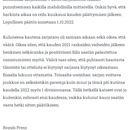
punnitsemaan kaikilla mahdollisilla mittareilla. Onkin hyvä, että
harkinta aikaa on reilu kuukausi kauden päättymisen jälkeen.
Lopullinen päätös annetaan 1.10.2022
Kuluneena kautena sarjataso oli samaan aikaan sekä oikea, että
väärä. Oikea siten, että kauden 2021 raskaiden vaiheiden jälkeen
henkinen selkäranka ja positiivinen fiilis saatiin palautettua
onnistumisten myötä. Väärä taas siten, että puhtaasti haastavia
tilanteita tai otteluita ei löytynyt sarjasta löytynyt oikeastaan
finaalia lukuun ottamatta. Toisaalta useinhan sarjan voittava
joukkue on selkeästikin parempi kuin muut ja tämä piti kutinsa
kaudella 2022 myös I-divisioonassa. Tällä hetkellä katseet ovat jo
kuitenkin vahvasti ensi kaudessa, vaikka kulunut kausi saatiin
vasta hetki sitten päätökseen.
Royals Press