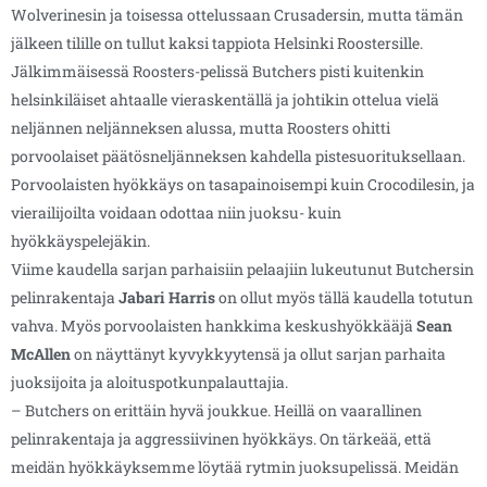
Wolverinesin ja toisessa ottelussaan Crusadersin, mutta tämän
jälkeen tilille on tullut kaksi tappiota Helsinki Roostersille.
Jälkimmäisessä Roosters-pelissä Butchers pisti kuitenkin
helsinkiläiset ahtaalle vieraskentällä ja johtikin ottelua vielä
neljännen neljänneksen alussa, mutta Roosters ohitti
porvoolaiset päätösneljänneksen kahdella pistesuorituksellaan.
Porvoolaisten hyökkäys on tasapainoisempi kuin Crocodilesin, ja
vierailijoilta voidaan odottaa niin juoksu- kuin
hyökkäyspelejäkin.
Viime kaudella sarjan parhaisiin pelaajiin lukeutunut Butchersin
pelinrakentaja
Jabari Harris
on ollut myös tällä kaudella totutun
vahva. Myös porvoolaisten hankkima keskushyökkääjä
Sean
McAllen
on näyttänyt kyvykkyytensä ja ollut sarjan parhaita
juoksijoita ja aloituspotkunpalauttajia.
– Butchers on erittäin hyvä joukkue. Heillä on vaarallinen
pelinrakentaja ja aggressiivinen hyökkäys. On tärkeää, että
meidän hyökkäyksemme löytää rytmin juoksupelissä. Meidän