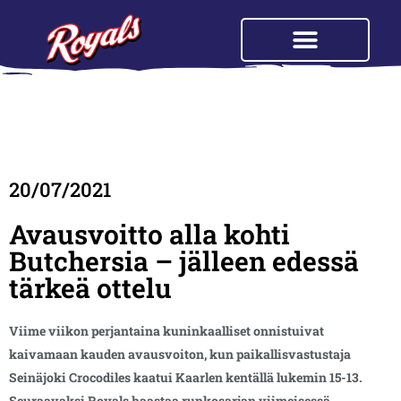
20/07/2021
Avausvoitto alla kohti
Butchersia – jälleen edessä
tärkeä ottelu
Viime viikon perjantaina kuninkaalliset onnistuivat
kaivamaan kauden avausvoiton, kun paikallisvastustaja
Seinäjoki Crocodiles kaatui Kaarlen kentällä lukemin 15-13.
Seuraavaksi Royals haastaa runkosarjan viimeisessä