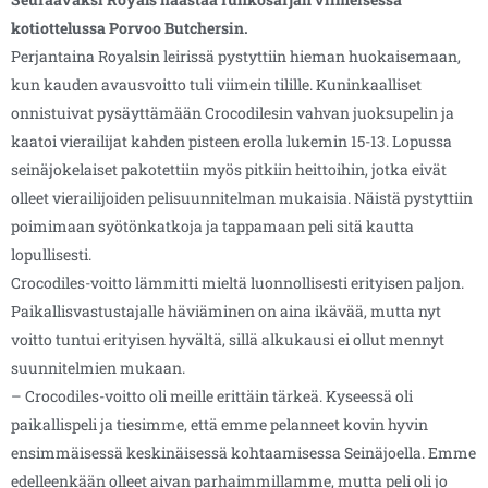
kotiottelussa Porvoo Butchersin.
Perjantaina Royalsin leirissä pystyttiin hieman huokaisemaan,
kun kauden avausvoitto tuli viimein tilille. Kuninkaalliset
onnistuivat pysäyttämään Crocodilesin vahvan juoksupelin ja
kaatoi vierailijat kahden pisteen erolla lukemin 15-13. Lopussa
seinäjokelaiset pakotettiin myös pitkiin heittoihin, jotka eivät
olleet vierailijoiden pelisuunnitelman mukaisia. Näistä pystyttiin
poimimaan syötönkatkoja ja tappamaan peli sitä kautta
lopullisesti.
Crocodiles-voitto lämmitti mieltä luonnollisesti erityisen paljon.
Paikallisvastustajalle häviäminen on aina ikävää, mutta nyt
voitto tuntui erityisen hyvältä, sillä alkukausi ei ollut mennyt
suunnitelmien mukaan.
– Crocodiles-voitto oli meille erittäin tärkeä. Kyseessä oli
paikallispeli ja tiesimme, että emme pelanneet kovin hyvin
ensimmäisessä keskinäisessä kohtaamisessa Seinäjoella. Emme
edelleenkään olleet aivan parhaimmillamme, mutta peli oli jo