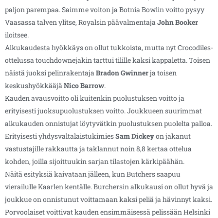
paljon parempaa. Saimme voiton ja Botnia Bowlin voitto pysyy
Vaasassa talven ylitse, Royalsin päävalmentaja
John
Booker
iloitsee.
Alkukaudesta hyökkäys on ollut tukkoista, mutta nyt Crocodiles-
ottelussa touchdownejakin tarttui tilille kaksi kappaletta. Toisen
näistä juoksi pelinrakentaja
Bradon Gwinner
ja toisen
keskushyökkääjä
Nico Barrow
.
Kauden avausvoitto oli kuitenkin puolustuksen voitto ja
erityisesti juoksupuolustuksen voitto. Joukkueen suurimmat
alkukauden onnistujat löytyvätkin puolustuksen puolelta palloa.
Erityisesti yhdysvaltalaistukimies
Sam Dickey
on jakanut
vastustajille rakkautta ja taklannut noin 8,8 kertaa ottelua
kohden, joilla sijoittuukin sarjan tilastojen kärkipäähän.
Näitä esityksiä kaivataan jälleen, kun Butchers saapuu
vierailulle Kaarlen kentälle. Burchersin alkukausi on ollut hyvä ja
joukkue on onnistunut voittamaan kaksi peliä ja hävinnyt kaksi.
Porvoolaiset voittivat kauden ensimmäisessä pelissään Helsinki